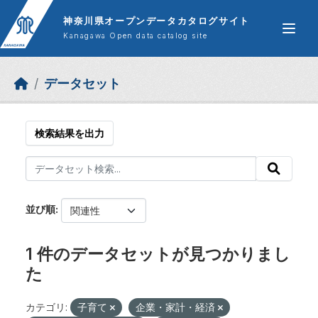
Skip to main content
神奈川県オープンデータカタログサイト
Kanagawa Open data catalog site
データセット
検索結果を出力
並び順
1 件のデータセットが見つかりまし
た
カテゴリ:
子育て
企業・家計・経済