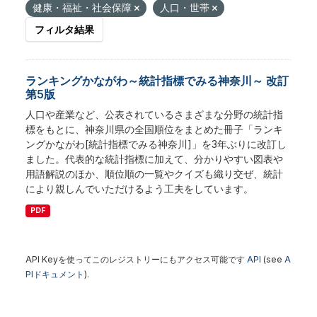
健康・福祉・社会保障
人口・世帯
フィルタ結果
ランキングかながわ～統計指標でみる神奈川～ 改訂
第5版
人口や産業など、公表されているさまざまな分野の統計指
標をもとに、神奈川県の全国順位をまとめた冊子「ランキ
ングかながわ[統計指標でみる神奈川]」を3年ぶりに改訂し
ました。代表的な統計指標に加えて、分かりやすい図表や
用語解説のほか、順位順の一覧やクイズも織り交ぜ、統計
により親しんでいただけるよう工夫をしています。
PDF
API Keyを使ってこのレジストリーにもアクセス可能です
API
(see
A
PIドキュメント
).