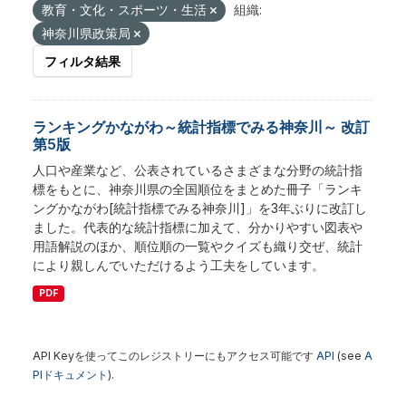
教育・文化・スポーツ・生活
組織:
神奈川県政策局
フィルタ結果
ランキングかながわ～統計指標でみる神奈川～ 改訂
第5版
人口や産業など、公表されているさまざまな分野の統計指
標をもとに、神奈川県の全国順位をまとめた冊子「ランキ
ングかながわ[統計指標でみる神奈川]」を3年ぶりに改訂し
ました。代表的な統計指標に加えて、分かりやすい図表や
用語解説のほか、順位順の一覧やクイズも織り交ぜ、統計
により親しんでいただけるよう工夫をしています。
PDF
API Keyを使ってこのレジストリーにもアクセス可能です
API
(see
A
PIドキュメント
).