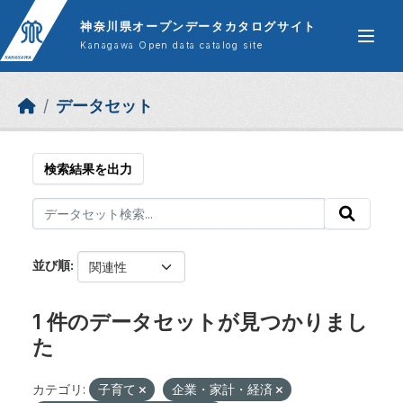
Skip to main content
神奈川県オープンデータカタログサイト
Kanagawa Open data catalog site
データセット
検索結果を出力
並び順
1 件のデータセットが見つかりまし
た
カテゴリ:
子育て
企業・家計・経済