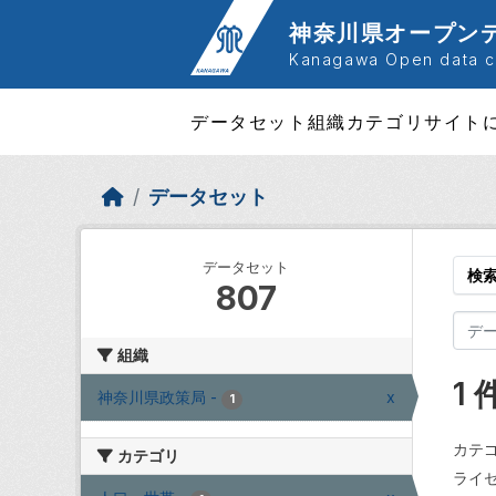
Skip to main content
神奈川県オープン
Kanagawa Open data ca
データセット
組織
カテゴリ
サイト
データセット
データセット
検
807
組織
1
神奈川県政策局
-
x
1
カテゴ
カテゴリ
ライセ