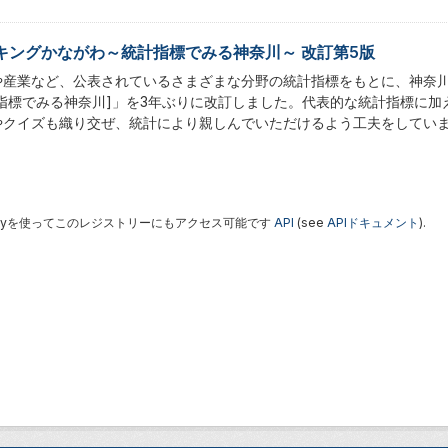
キングかながわ～統計指標でみる神奈川～ 改訂第5版
や産業など、公表されているさまざまな分野の統計指標をもとに、神奈
計指標でみる神奈川]」を3年ぶりに改訂しました。代表的な統計指標に
やクイズも織り交ぜ、統計により親しんでいただけるよう工夫をしてい
 Keyを使ってこのレジストリーにもアクセス可能です
API
(see
APIドキュメント
).