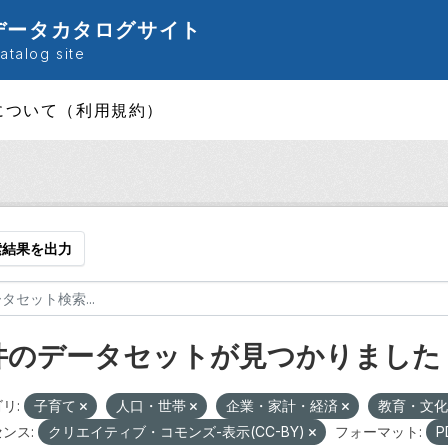
データカタログサイト
talog site
について（利用規約）
索結果を出力
 件のデータセットが見つかりました
リ:
子育て
人口・世帯
企業・家計・経済
教育・文
ンス:
クリエイティブ・コモンズ-表示(CC-BY)
フォーマット:
P