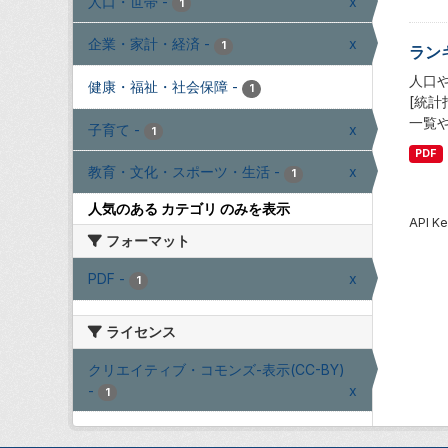
人口・世帯
-
x
1
企業・家計・経済
-
x
1
ラン
人口
健康・福祉・社会保障
-
1
[統
一覧
子育て
-
x
1
PDF
教育・文化・スポーツ・生活
-
x
1
人気のある カテゴリ のみを表示
API
フォーマット
PDF
-
x
1
ライセンス
クリエイティブ・コモンズ-表示(CC-BY)
-
x
1