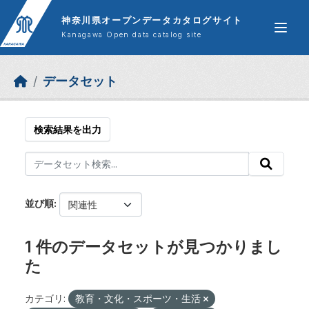
Skip to main content
神奈川県オープンデータカタログサイト
Kanagawa Open data catalog site
データセット
検索結果を出力
並び順
1 件のデータセットが見つかりまし
た
カテゴリ:
教育・文化・スポーツ・生活