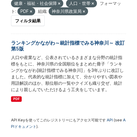
健康・福祉・社会保障
人口・世帯
フォーマッ
ト:
PDF
組織:
神奈川県政策局
フィルタ結果
ランキングかながわ～統計指標でみる神奈川～ 改訂
第5版
人口や産業など、公表されているさまざまな分野の統計指
標をもとに、神奈川県の全国順位をまとめた冊子「ランキ
ングかながわ[統計指標でみる神奈川]」を3年ぶりに改訂し
ました。代表的な統計指標に加えて、分かりやすい図表や
用語解説のほか、順位順の一覧やクイズも織り交ぜ、統計
により親しんでいただけるよう工夫をしています。
PDF
API Keyを使ってこのレジストリーにもアクセス可能です
API
(see
A
PIドキュメント
).