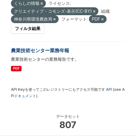
くらしの情報
ライセンス:
クリエイティブ・コモンズ-表示(CC-BY)
組織:
神奈川県環境農政局
フォーマット:
PDF
フィルタ結果
農業技術センター業務年報
農業技術センターの業務報告です。
PDF
API Keyを使ってこのレジストリーにもアクセス可能です
API
(see
A
PIドキュメント
).
データセット
807