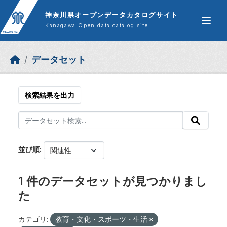
Skip to main content
神奈川県オープンデータカタログサイト
Kanagawa Open data catalog site
データセット
検索結果を出力
並び順
1 件のデータセットが見つかりまし
た
カテゴリ:
教育・文化・スポーツ・生活