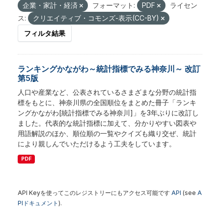
企業・家計・経済
フォーマット:
PDF
ライセン
ス:
クリエイティブ・コモンズ-表示(CC-BY)
フィルタ結果
ランキングかながわ～統計指標でみる神奈川～ 改訂
第5版
人口や産業など、公表されているさまざまな分野の統計指
標をもとに、神奈川県の全国順位をまとめた冊子「ランキ
ングかながわ[統計指標でみる神奈川]」を3年ぶりに改訂し
ました。代表的な統計指標に加えて、分かりやすい図表や
用語解説のほか、順位順の一覧やクイズも織り交ぜ、統計
により親しんでいただけるよう工夫をしています。
PDF
API Keyを使ってこのレジストリーにもアクセス可能です
API
(see
A
PIドキュメント
).