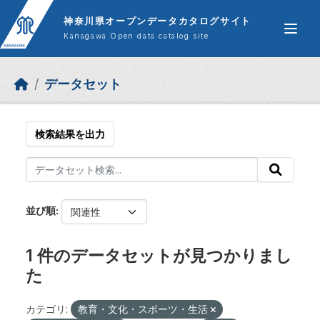
Skip to main content
神奈川県オープンデータカタログサイト
Kanagawa Open data catalog site
データセット
検索結果を出力
並び順
1 件のデータセットが見つかりまし
た
カテゴリ:
教育・文化・スポーツ・生活