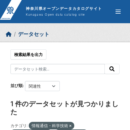
Skip to main content
神奈川県オープンデータカタログサイト
Kanagawa Open data catalog site
データセット
検索結果を出力
並び順
1 件のデータセットが見つかりまし
た
カテゴリ:
情報通信・科学技術