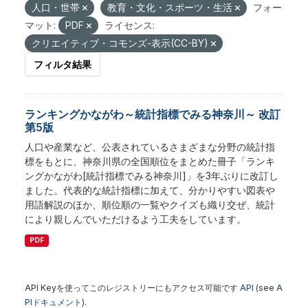
人口・世帯
教育・文化・スポーツ・生活
フォー
マット:
PDF
ライセンス:
クリエイティブ・コモンズ-表示(CC-BY)
フィルタ結果
ランキングかながわ～統計指標でみる神奈川～ 改訂
第5版
人口や産業など、公表されているさまざまな分野の統計指
標をもとに、神奈川県の全国順位をまとめた冊子「ランキ
ングかながわ[統計指標でみる神奈川]」を3年ぶりに改訂し
ました。代表的な統計指標に加えて、分かりやすい図表や
用語解説のほか、順位順の一覧やクイズも織り交ぜ、統計
により親しんでいただけるよう工夫をしています。
PDF
API Keyを使ってこのレジストリーにもアクセス可能です
API
(see
A
PIドキュメント
).