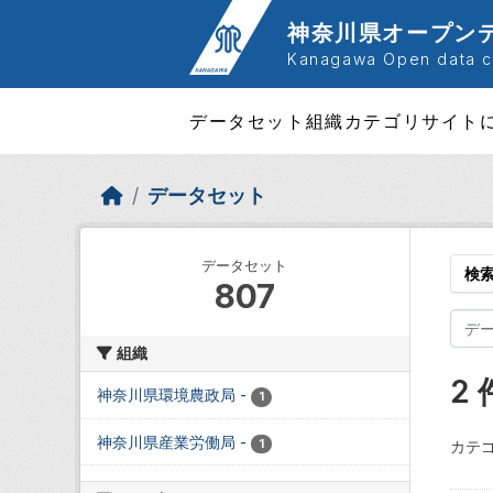
Skip to main content
神奈川県オープン
Kanagawa Open data ca
データセット
組織
カテゴリ
サイト
データセット
データセット
検
807
組織
2
神奈川県環境農政局
-
1
神奈川県産業労働局
-
1
カテゴ