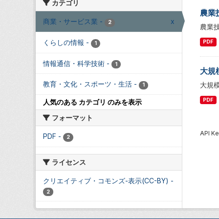
カテゴリ
農業
商業・サービス業
-
x
2
農業
くらしの情報
-
PDF
1
情報通信・科学技術
-
1
大規
教育・文化・スポーツ・生活
-
大規
1
PDF
人気のある カテゴリ のみを表示
フォーマット
API
PDF
-
2
ライセンス
クリエイティブ・コモンズ-表示(CC-BY)
-
2