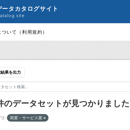
データカタログサイト
talog site
について（利用規約）
索結果を出力
 件のデータセットが見つかりました
リ:
商業・サービス業