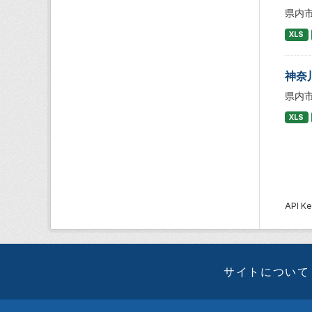
県内
XLS
神奈
県内
XLS
API
サイトについて