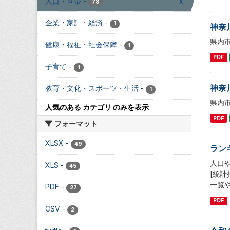
人口・世帯
-
x
78
企業・家計・経済
-
1
神奈
県内
健康・福祉・社会保障
-
1
PDF
子育て
-
1
神奈
教育・文化・スポーツ・生活
-
1
県内
人気のある カテゴリ のみを表示
PDF
フォーマット
XLSX
-
49
ラン
人口
XLS
-
45
[統
一覧
PDF
-
27
PDF
CSV
-
2