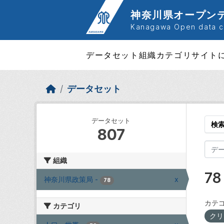
Skip to main content
神奈川県オープン
Kanagawa Open data ca
データセット
組織
カテゴリ
サイト
データセット
データセット
検
807
組織
7
神奈川県政策局
-
x
78
カテゴ
カテゴリ
クリ