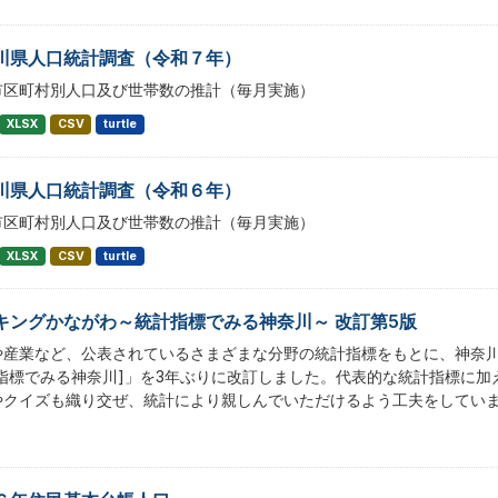
川県人口統計調査（令和７年）
市区町村別人口及び世帯数の推計（毎月実施）
XLSX
CSV
turtle
川県人口統計調査（令和６年）
市区町村別人口及び世帯数の推計（毎月実施）
XLSX
CSV
turtle
キングかながわ～統計指標でみる神奈川～ 改訂第5版
や産業など、公表されているさまざまな分野の統計指標をもとに、神奈
計指標でみる神奈川]」を3年ぶりに改訂しました。代表的な統計指標に
やクイズも織り交ぜ、統計により親しんでいただけるよう工夫をしてい