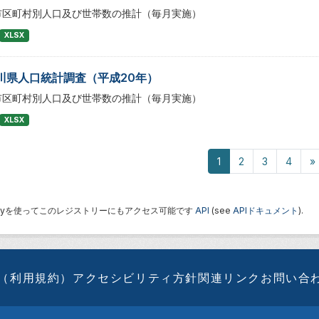
市区町村別人口及び世帯数の推計（毎月実施）
XLSX
川県人口統計調査（平成20年）
市区町村別人口及び世帯数の推計（毎月実施）
XLSX
1
2
3
4
»
 Keyを使ってこのレジストリーにもアクセス可能です
API
(see
APIドキュメント
).
（利用規約）
アクセシビリティ方針
関連リンク
お問い合