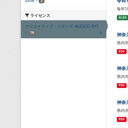
令和
turtle
-
2
毎年
ライセンス
XLSX
クリエイティブ・コモンズ-表示(CC-BY)
-
x
78
神奈
県内
PDF
神奈
県内
PDF
神奈
県内
PDF