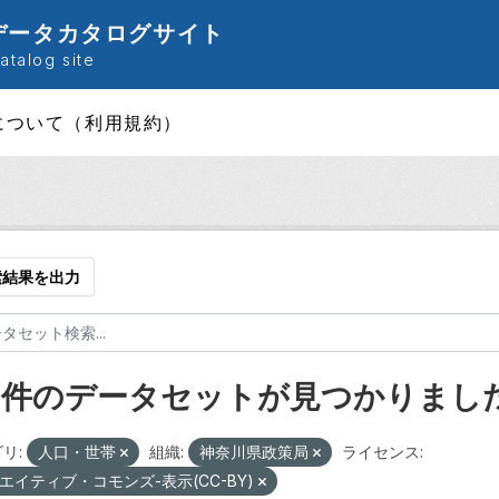
データカタログサイト
talog site
について（利用規約）
索結果を出力
8 件のデータセットが見つかりまし
リ:
人口・世帯
組織:
神奈川県政策局
ライセンス:
エイティブ・コモンズ-表示(CC-BY)