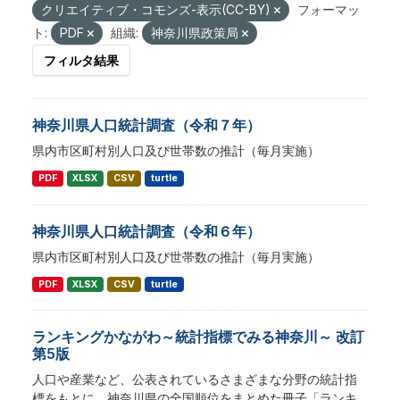
クリエイティブ・コモンズ-表示(CC-BY)
フォーマッ
ト:
PDF
組織:
神奈川県政策局
フィルタ結果
神奈川県人口統計調査（令和７年）
県内市区町村別人口及び世帯数の推計（毎月実施）
PDF
XLSX
CSV
turtle
神奈川県人口統計調査（令和６年）
県内市区町村別人口及び世帯数の推計（毎月実施）
PDF
XLSX
CSV
turtle
ランキングかながわ～統計指標でみる神奈川～ 改訂
第5版
人口や産業など、公表されているさまざまな分野の統計指
標をもとに、神奈川県の全国順位をまとめた冊子「ランキ