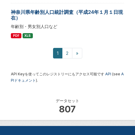
神奈川県年齢別人口統計調査（平成24年１月１日現
在）
年齢別・男女別人口など
PDF
XLS
1
2
»
API Keyを使ってこのレジストリーにもアクセス可能です
API
(see
A
PIドキュメント
).
データセット
807