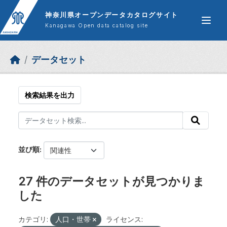
Skip to main content
神奈川県オープンデータカタログサイト
Kanagawa Open data catalog site
データセット
検索結果を出力
並び順
27 件のデータセットが見つかりま
した
カテゴリ:
人口・世帯
ライセンス: