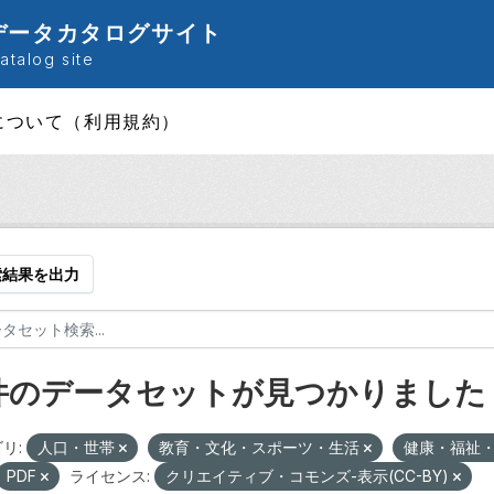
データカタログサイト
talog site
について（利用規約）
索結果を出力
 件のデータセットが見つかりました
リ:
人口・世帯
教育・文化・スポーツ・生活
健康・福祉
PDF
ライセンス:
クリエイティブ・コモンズ-表示(CC-BY)