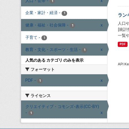
人口・世帯
-
x
1
企業・家計・経済
-
1
ラン
人口
健康・福祉・社会保障
-
x
1
[統
一覧
子育て
-
1
PDF
教育・文化・スポーツ・生活
-
x
1
人気のある カテゴリ のみを表示
API
フォーマット
PDF
-
x
1
ライセンス
クリエイティブ・コモンズ-表示(CC-BY)
-
x
1