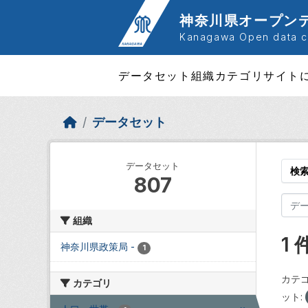
Skip to main content
神奈川県オープン
Kanagawa Open data ca
データセット
組織
カテゴリ
サイト
データセット
データセット
検
807
組織
1
神奈川県政策局
-
1
カテゴ
カテゴリ
ット: