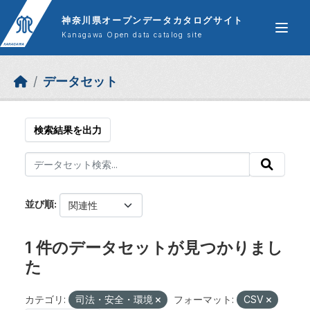
Skip to main content
神奈川県オープンデータカタログサイト
Kanagawa Open data catalog site
データセット
検索結果を出力
並び順
1 件のデータセットが見つかりまし
た
カテゴリ:
司法・安全・環境
フォーマット:
CSV