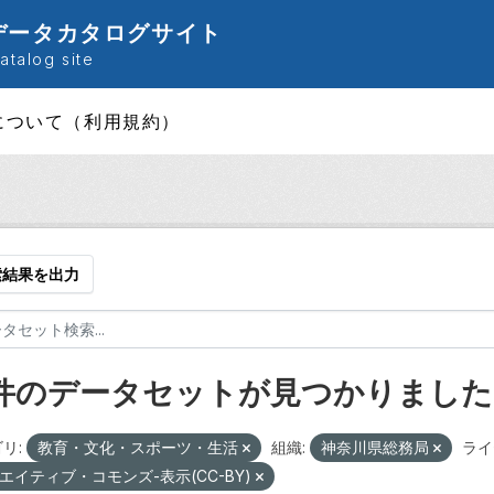
データカタログサイト
talog site
について（利用規約）
索結果を出力
 件のデータセットが見つかりました
リ:
教育・文化・スポーツ・生活
組織:
神奈川県総務局
ライ
エイティブ・コモンズ-表示(CC-BY)