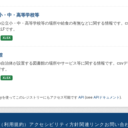
小・中・高等学校等
公立小・中・高等学校等の場所や給食の有無などに関する情報です。csv
LFです。
XLSX
館
自治体が設置する図書館の場所やサービス等に関する情報です。csvデー
です。
XLSX
 Keyを使ってこのレジストリーにもアクセス可能です
API
(see
APIドキュメント
).
（利用規約）
アクセシビリティ方針
関連リンク
お問い合