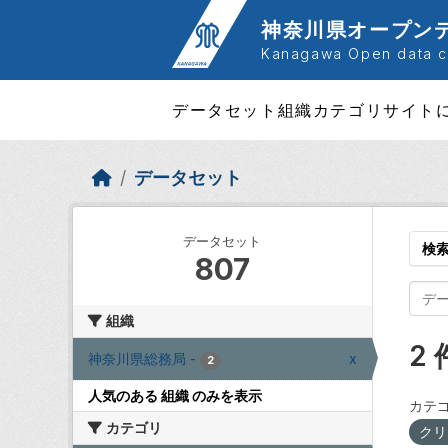
Skip to main content
神奈川県オープン
Kanagawa Open data ca
データセット
組織
カテゴリ
サイト
データセット
データセット
検
807
組織
2
神奈川県総務局
-
x
2
人気のある 組織 のみを表示
カテゴ
カテゴリ
クリ