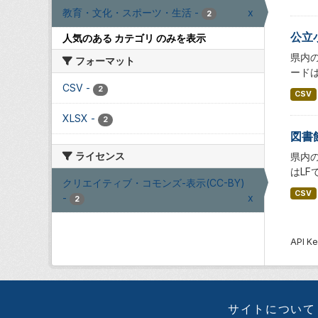
教育・文化・スポーツ・生活
-
x
2
公立
人気のある カテゴリ のみを表示
県内の
フォーマット
ードは
CSV
-
2
CSV
XLSX
-
2
図書
ライセンス
県内の
はLF
クリエイティブ・コモンズ-表示(CC-BY)
CSV
-
x
2
API
サイトについて