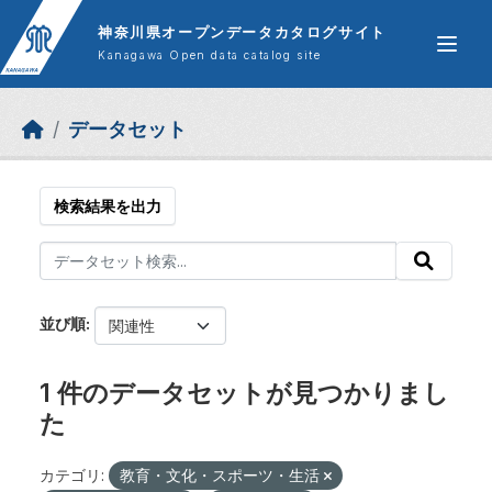
Skip to main content
神奈川県オープンデータカタログサイト
Kanagawa Open data catalog site
データセット
検索結果を出力
並び順
1 件のデータセットが見つかりまし
た
カテゴリ:
教育・文化・スポーツ・生活