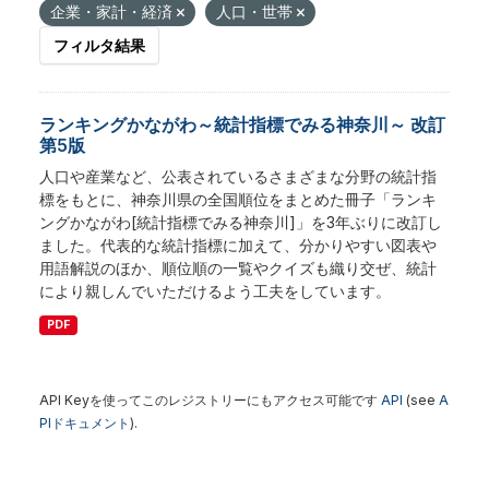
企業・家計・経済
人口・世帯
フィルタ結果
ランキングかながわ～統計指標でみる神奈川～ 改訂
第5版
人口や産業など、公表されているさまざまな分野の統計指
標をもとに、神奈川県の全国順位をまとめた冊子「ランキ
ングかながわ[統計指標でみる神奈川]」を3年ぶりに改訂し
ました。代表的な統計指標に加えて、分かりやすい図表や
用語解説のほか、順位順の一覧やクイズも織り交ぜ、統計
により親しんでいただけるよう工夫をしています。
PDF
API Keyを使ってこのレジストリーにもアクセス可能です
API
(see
A
PIドキュメント
).