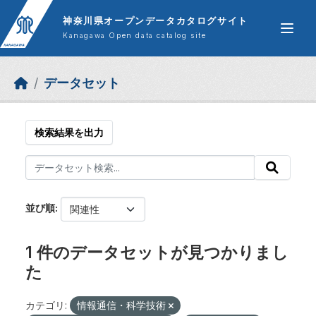
Skip to main content
神奈川県オープンデータカタログサイト
Kanagawa Open data catalog site
データセット
検索結果を出力
並び順
1 件のデータセットが見つかりまし
た
カテゴリ:
情報通信・科学技術