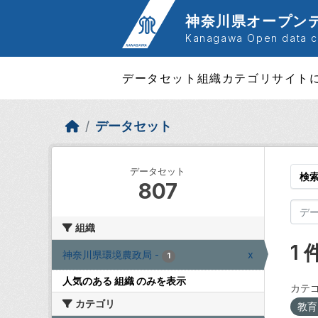
Skip to main content
神奈川県オープン
Kanagawa Open data ca
データセット
組織
カテゴリ
サイト
データセット
データセット
検
807
組織
1
神奈川県環境農政局
-
x
1
人気のある 組織 のみを表示
カテゴ
カテゴリ
教育