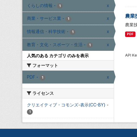
くらしの情報
-
x
1
農業
商業・サービス業
-
x
1
農業
情報通信・科学技術
-
x
1
PDF
教育・文化・スポーツ・生活
-
x
1
API
人気のある カテゴリ のみを表示
フォーマット
PDF
-
x
1
ライセンス
クリエイティブ・コモンズ-表示(CC-BY)
-
1