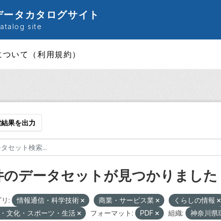
データカタログサイト
talog site
について（利用規約）
索結果を出力
 件のデータセットが見つかりました
リ:
情報通信・科学技術
商業・サービス業
くらしの情報
・文化・スポーツ・生活
フォーマット:
PDF
組織:
神奈川県