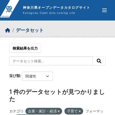
Skip to main content
神奈川県オープンデータカタログサイト
Kanagawa Open data catalog site
データセット
検索結果を出力
並び順
1 件のデータセットが見つかりまし
た
カテゴリ:
企業・家計・経済
子育て
フォーマッ