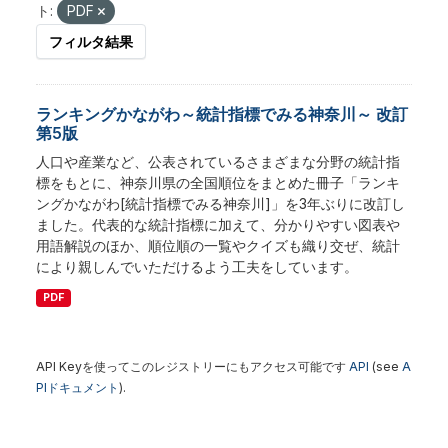
ト:
PDF
フィルタ結果
ランキングかながわ～統計指標でみる神奈川～ 改訂
第5版
人口や産業など、公表されているさまざまな分野の統計指
標をもとに、神奈川県の全国順位をまとめた冊子「ランキ
ングかながわ[統計指標でみる神奈川]」を3年ぶりに改訂し
ました。代表的な統計指標に加えて、分かりやすい図表や
用語解説のほか、順位順の一覧やクイズも織り交ぜ、統計
により親しんでいただけるよう工夫をしています。
PDF
API Keyを使ってこのレジストリーにもアクセス可能です
API
(see
A
PIドキュメント
).