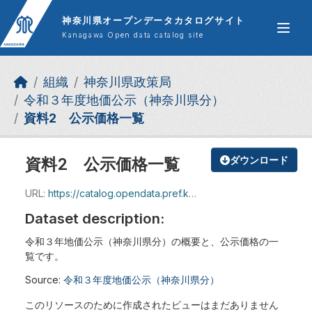
Skip to main content
神奈川県オープンデータカタログサイト
Kanagawa Open data catalog site
組織
神奈川県政策局
令和３年度地価公示（神奈川県分）
資料2 公示価格一覧
資料2 公示価格一覧
ダウンロード
URL:
https://catalog.opendata.pref.kanagawa.jp/dataset/996183ea-5132-4f5c-a082-863409811a2b/resource/a0e9079d-947b-4618-a52e-fc286a5a4b65/download/r03kouji_shiryou02.pdf
Dataset description:
令和３年地価公示（神奈川県分）の概要と、公示価格の一
覧です。
Source:
令和３年度地価公示（神奈川県分）
このリソースのために作成されたビューはまだありません