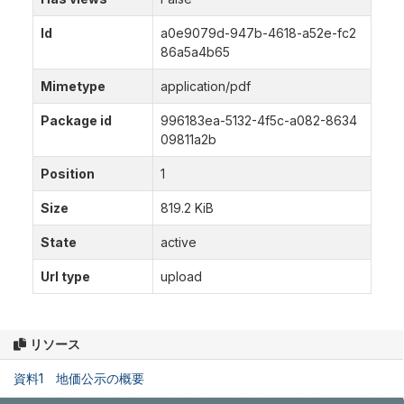
Id
a0e9079d-947b-4618-a52e-fc2
86a5a4b65
Mimetype
application/pdf
Package id
996183ea-5132-4f5c-a082-8634
09811a2b
Position
1
Size
819.2 KiB
State
active
Url type
upload
リソース
資料1 地価公示の概要