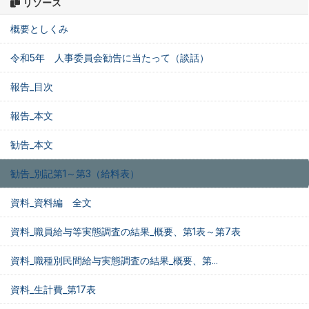
リソース
概要としくみ
令和5年 人事委員会勧告に当たって（談話）
報告_目次
報告_本文
勧告_本文
勧告_別記第1～第3（給料表）
資料_資料編 全文
資料_職員給与等実態調査の結果_概要、第1表～第7表
資料_職種別民間給与実態調査の結果_概要、第...
資料_生計費_第17表