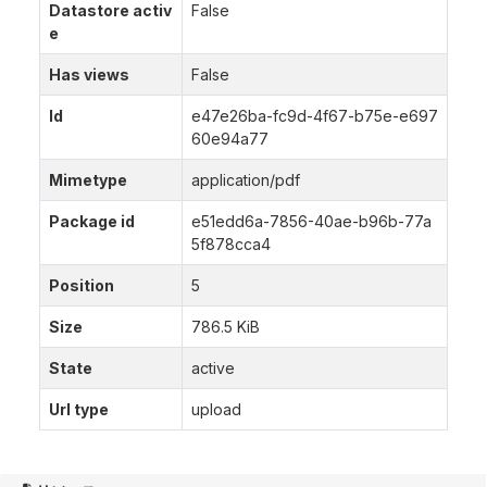
Datastore activ
False
e
Has views
False
Id
e47e26ba-fc9d-4f67-b75e-e697
60e94a77
Mimetype
application/pdf
Package id
e51edd6a-7856-40ae-b96b-77a
5f878cca4
Position
5
Size
786.5 KiB
State
active
Url type
upload