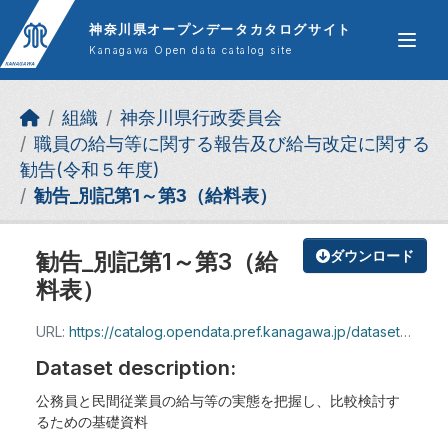
Skip to main content
神奈川県オープンデータカタログサイト
Kanagawa Open data catalog site
組織
神奈川県行政委員会
職員の給与等に関する報告及び給与改定に関する
勧告(令和５年度)
勧告_別記第1～第3（給料表）
勧告_別記第1～第3（給
ダウンロード
料表）
URL:
https://catalog.opendata.pref.kanagawa.jp/dataset/e51edd6a-7856-40ae-b96b-77a5f878cca4/resource/e47e26ba-fc9d-4f67-b75e-e69760e94a77/download/r5bekki.pdf
Dataset description:
公務員と民間従業員の給与等の実態を把握し、比較検討す
るための基礎資料