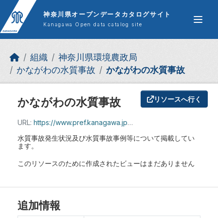
Skip to main content
神奈川県オープンデータカタログサイト
Kanagawa Open data catalog site
組織
神奈川県環境農政局
かながわの水質事故
かながわの水質事故
かながわの水質事故
リソースへ行く
URL:
https://www.pref.kanagawa.jp/docs/pf7/suisitu/hassei/joukyou.html#sokuhou
水質事故発生状況及び水質事故事例等について掲載してい
ます。
このリソースのために作成されたビューはまだありません
追加情報