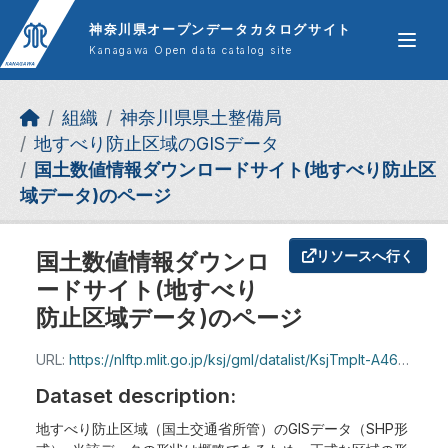
Skip to main content
神奈川県オープンデータカタログサイト
Kanagawa Open data catalog site
組織
神奈川県県土整備局
地すべり防止区域のGISデータ
国土数値情報ダウンロードサイト(地すべり防止区
域データ)のページ
国土数値情報ダウンロ
リソースへ行く
ードサイト(地すべり
防止区域データ)のページ
URL:
https://nlftp.mlit.go.jp/ksj/gml/datalist/KsjTmplt-A46-v1_0.html
Dataset description:
地すべり防止区域（国土交通省所管）のGISデータ（SHP形