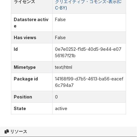
ライセンス
クリエイティブ・コモンズ-表示(C
C-BY)
Datastore activ
False
e
Has views
False
Id
0e7e0252-f1d5-40d5-9e44-e07
56167f21b
Mimetype
text/html
Package id
14168f99-d7b5-4613-ba56-eacef
6c794a7
Position
0
State
active
リソース