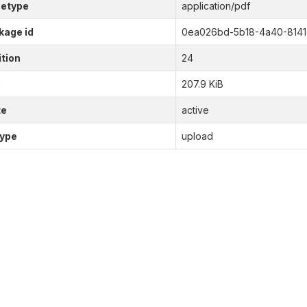
etype
application/pdf
kage id
0ea026bd-5b18-4a40-8141
tion
24
e
207.9 KiB
te
active
type
upload