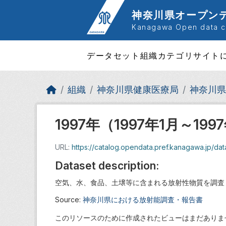
Skip to main content
神奈川県オープン
Kanagawa Open data ca
データセット
組織
カテゴリ
サイト
組織
神奈川県健康医療局
神奈川県
1997年（1997年1月～199
URL:
https://catalog.opendata.pref.kanagawa.jp/da
Dataset description:
空気、水、食品、土壌等に含まれる放射性物質を調査
Source:
神奈川県における放射能調査・報告書
このリソースのために作成されたビューはまだありま