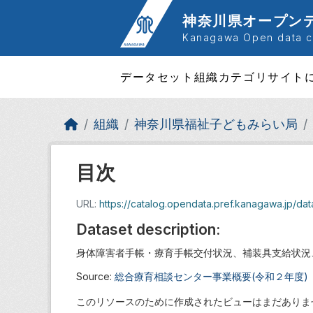
Skip to main content
神奈川県オープン
Kanagawa Open data ca
データセット
組織
カテゴリ
サイト
組織
神奈川県福祉子どもみらい局
目次
URL:
https://catalog.opendata.pref.kanagawa.jp/datas
Dataset description:
身体障害者手帳・療育手帳交付状況、補装具支給状況
Source:
総合療育相談センター事業概要(令和２年度)
このリソースのために作成されたビューはまだありま