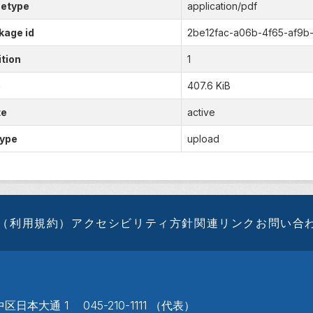
etype
application/pdf
kage id
2be12fac-a06b-4f65-af9
tion
1
e
407.6 KiB
te
active
type
upload
（利用規約）
アクセシビリティ方針
関連リンク
お問い合
区日本大通 1 045-210-1111 （代表）