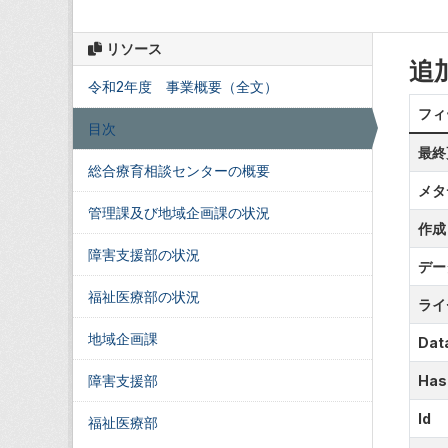
リソース
追
令和2年度 事業概要（全文）
フィ
目次
最終
総合療育相談センターの概要
メタ
管理課及び地域企画課の状況
作成
障害支援部の状況
デー
福祉医療部の状況
ライ
地域企画課
Data
障害支援部
Has
Id
福祉医療部