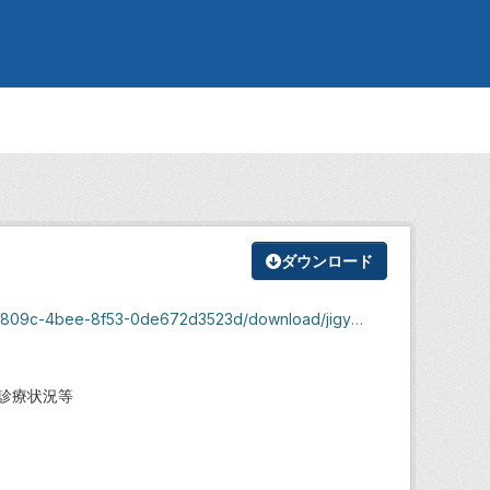
ダウンロード
f53-0de672d3523d/download/jigyogaiyo-r2-mokuji.pdf
診療状況等