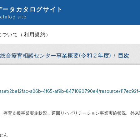
データカタログサイト
talog site
について（利用規約）
総合療育相談センター事業概要(令和２年度)
目次
et/2be12fac-a06b-4f65-af9b-8471090790e4/resource/117ec92f-809c-4bee-8
、療育支援事業実施状況、巡回リハビリテーション事業実施状況、外来
せん