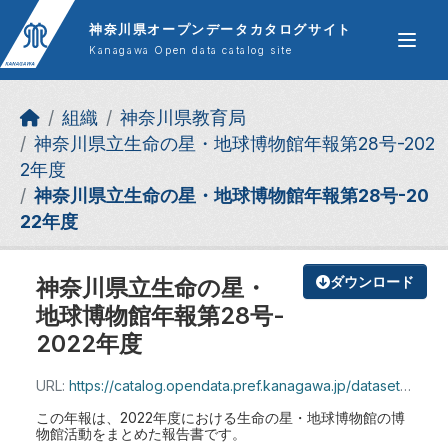
Skip to main content
神奈川県オープンデータカタログサイト
Kanagawa Open data catalog site
組織
神奈川県教育局
神奈川県立生命の星・地球博物館年報第28号-202
2年度
神奈川県立生命の星・地球博物館年報第28号-20
22年度
神奈川県立生命の星・
ダウンロード
地球博物館年報第28号-
2022年度
URL:
https://catalog.opendata.pref.kanagawa.jp/dataset/6c78be47-de7c-44ba-9256-7ef28fca928a/resource/aca4b730-cdc6-47ba-9966-b218031a89cf/download/yb28_full_web.pdf
この年報は、2022年度における生命の星・地球博物館の博
物館活動をまとめた報告書です。