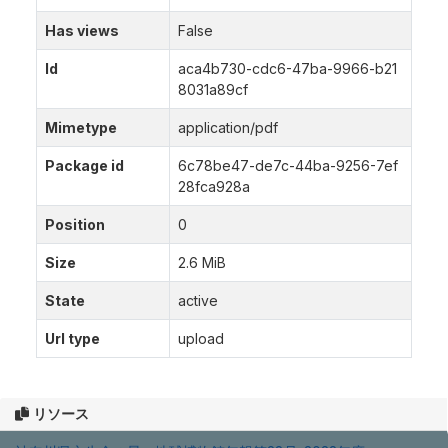
Has views
False
Id
aca4b730-cdc6-47ba-9966-b21
8031a89cf
Mimetype
application/pdf
Package id
6c78be47-de7c-44ba-9256-7ef
28fca928a
Position
0
Size
2.6 MiB
State
active
Url type
upload
リソース